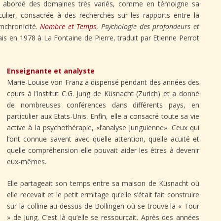
i abordé des domaines très variés, comme en témoigne sa
ticulier, consacrée à des recherches sur les rapports entre la
ynchronicité.
Nombre et Temps
,
Psychologie des profondeurs et
ais en 1978 à La Fontaine de Pierre, traduit par Etienne Perrot
Enseignante et analyste
Marie-Louise von Franz a dispensé pendant des années des
cours à l’Institut C.G. Jung de Küsnacht (Zurich) et a donné
de nombreuses conférences dans différents pays, en
particulier aux Etats-Unis. Enfin, elle a consacré toute sa vie
active à la psychothérapie, «l’analyse junguienne». Ceux qui
l’ont connue savent avec quelle attention, quelle acuité et
quelle compréhension elle pouvait aider les êtres à devenir
eux-mêmes.
Elle partageait son temps entre sa maison de Küsnacht où
elle recevait et le petit ermitage qu’elle s’était fait construire
sur la colline au-dessus de Bollingen où se trouve la « Tour
» de Jung. C’est là qu’elle se ressourçait. Après des années