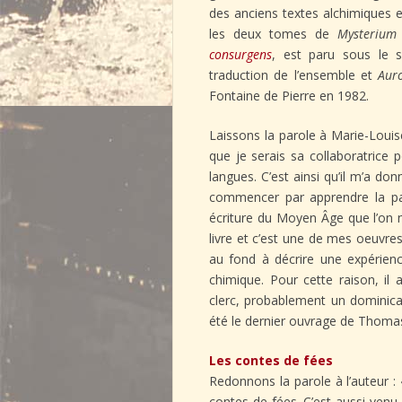
des anciens textes alchimiques e
les deux tomes de
Mysterium 
consurgens
, est paru sous le s
traduction de l’ensemble et
Aur
Fontaine de Pierre en 1982.
Laissons la parole à Marie-Louise
que je serais sa collaboratrice
langues. C’est ainsi qu’il m’a don
commencer par apprendre la pal
écriture du Moyen Âge que l’on ne 
livre et c’est une de mes oeuvre
au fond à décrire une expérien
chimique. Pour cette raison, il a
clerc, probablement un dominicai
été le dernier ouvrage de Thomas
Les contes de fées
Redonnons la parole à l’auteur
contes de fées. C’est aussi venu 