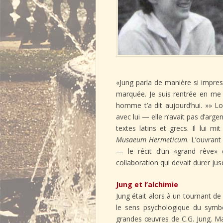
«Jung parla de manière si impres
marquée. Je suis rentrée en me d
homme t’a dit aujourd’hui. »» L
avec lui — elle n’avait pas d’arge
textes latins et grecs. Il lui m
Musaeum Hermeticum
. L’ouvrant
— le récit d’un «grand rêve» q
collaboration qui devait durer jus
Jung et l’alchimie
Jung était alors à un tournant de 
le sens psychologique du symbol
grandes œuvres de C.G. Jung. Mar