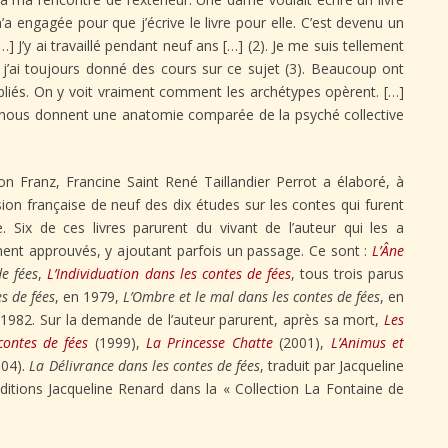
’a engagée pour que j’écrive le livre pour elle. C’est devenu un
] J’y ai travaillé pendant neuf ans […] (2). Je me suis tellement
 j’ai toujours donné des cours sur ce sujet (3). Beaucoup ont
bliés. On y voit vraiment comment les archétypes opèrent. […]
es nous donnent une anatomie comparée de la psyché collective
on Franz, Francine Saint René Taillandier Perrot a élaboré, à
sion française de neuf des dix études sur les contes qui furent
. Six de ces livres parurent du vivant de l’auteur qui les a
nt approuvés, y ajoutant parfois un passage. Ce sont :
L’Âne
de fées
,
L’Individuation dans les contes de fées
, tous trois parus
s de fées
, en 1979,
L’Ombre et le mal dans les contes de fées
, en
 1982. Sur la demande de l’auteur parurent, après sa mort,
Les
contes de fées
(1999),
La Princesse Chatte
(2001),
L’Animus et
004).
La Délivrance dans les contes de fées
, traduit par Jacqueline
ditions Jacqueline Renard dans la « Collection La Fontaine de