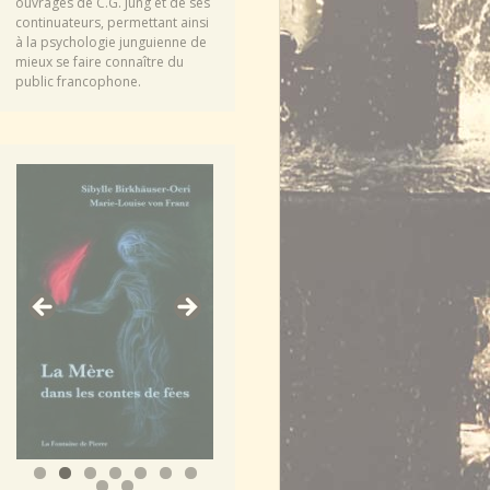
ouvrages de C.G. Jung et de ses
continuateurs, permettant ainsi
à la psychologie junguienne de
mieux se faire connaître du
public francophone.