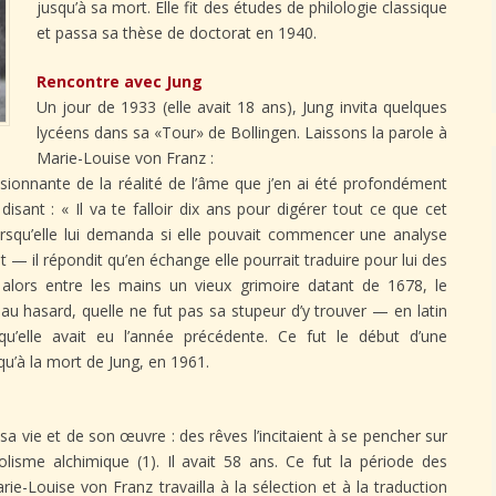
jusqu’à sa mort. Elle fit des études de philologie classique
et passa sa thèse de doctorat en 1940.
Rencontre avec Jung
Un jour de 1933 (elle avait 18 ans), Jung invita quelques
lycéens dans sa «Tour» de Bollingen. Laissons la parole à
Marie-Louise von Franz :
sionnante de la réalité de l’âme que j’en ai été profondément
isant : « Il va te falloir dix ans pour digérer tout ce que cet
orsqu’elle lui demanda si elle pouvait commencer une analyse
nt — il répondit qu’en échange elle pourrait traduire pour lui des
it alors entre les mains un vieux grimoire datant de 1678, le
 au hasard, quelle ne fut pas sa stupeur d’y trouver — en latin
u’elle avait eu l’année précédente. Ce fut le début d’une
qu’à la mort de Jung, en 1961.
sa vie et de son œuvre : des rêves l’incitaient à se pencher sur
isme alchimique (1). Il avait 58 ans. Ce fut la période des
ie-Louise von Franz travailla à la sélection et à la traduction