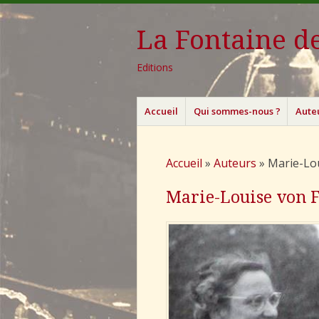
La Fontaine de
Editions
Menu
Aller
Accueil
Qui sommes-nous ?
Aute
au
contenu
principal
Accueil
»
Auteurs
»
Marie-Lo
Marie-Louise von 