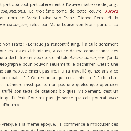
t participa tout particulièrement à l’œuvre maîtresse de Jung :
conjunctionis
. Le troisième tome de cette œuvre,
Aurora
eul nom de Marie-Louise von Franz. Etienne Perrot fit la
ora consurgens
, relue par Marie-Louise von Franz parut à La
 von Franz : «Lorsque j’ai rencontré Jung, il a eu le sentiment
 pour les textes alchimiques, à cause de ma connaissance des
né à déchiffrer un vieux texte intitulé
Aurora consurgens
. J’ai dû
éographie pour pouvoir seulement le déchiffrer. C’était une
sait habituellement pas lire. […] J’ai travaillé quinze ans à ce
s principales. […] On remarque que cet alchimiste […] cherchait
ce intérieure mystique et non pas une quelconque opération
 truffé son texte de citations bibliques. Visiblement, c’est un
n qui l’a écrit. Pour ma part, je pense que cela pourrait avoir
 d’Aquin.»
 : «Presque à la même époque, j’ai commencé à m’occuper des
à ma rencontre de l’extérieur. Une dame voulait écrire un livre