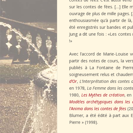
sur les contes de fées. […] Elle m
ouvrage de plus de mille pages. […
enthousiasmée qu’à partir de là,
été enregistrés sur bandes et pu
Jung a dit une fois : «Les cont
!»
Avec l’accord de Marie-Louise v
partir des notes de cours, la ver
publiés à La Fontaine de Pierre
soigneusement relus et chaudeme
d’Or
,
L’Interprétation des contes 
en 1978,
La Femme dans les conte
1980,
Les Mythes de création
, en
Modèles archétypiques dans les 
l’Anima dans les contes de fées
(2
Blumer, a été édité à part aux E
Pierre » (1998).