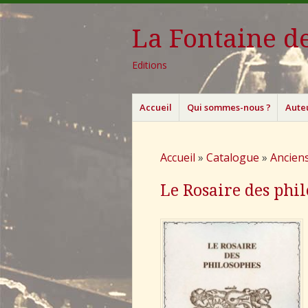
La Fontaine de
Editions
Menu
Aller
Accueil
Qui sommes-nous ?
Aute
au
contenu
principal
Accueil
»
Catalogue
»
Anciens
Le Rosaire des phi