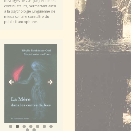
ouvrages de C.G. Jung et de ses
continuateurs, permettant ainsi
à la psychologie junguienne de
mieux se faire connaître du
public francophone.