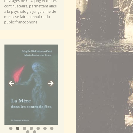
ouvrages de C.G. Jung et de ses
continuateurs, permettant ainsi
à la psychologie junguienne de
mieux se faire connaître du
public francophone.