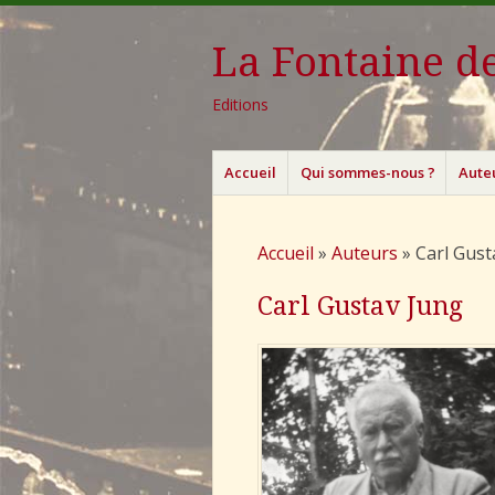
La Fontaine de
Editions
Menu
Aller
Accueil
Qui sommes-nous ?
Aute
au
contenu
principal
Accueil
»
Auteurs
»
Carl Gust
Carl Gustav Jung