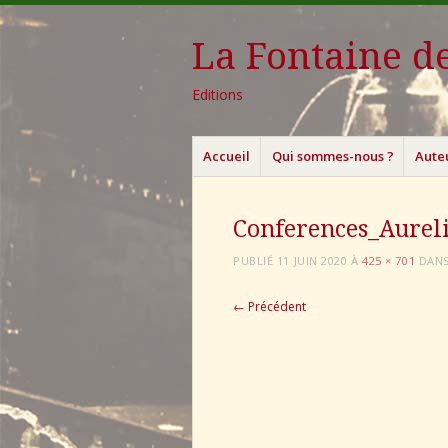
La Fontaine de
Editions
Menu
Aller
Accueil
Qui sommes-nous ?
Aute
au
contenu
principal
Conferences_Aurel
PUBLIÉ
11 JUIN 2020
À
425 × 701
DAN
← Précédent