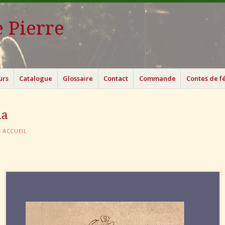
 Pierre
urs
Catalogue
Glossaire
Contact
Commande
Contes de f
ia
S
ACCUEIL