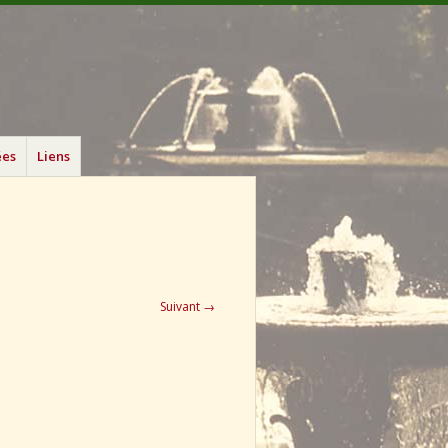
ées
Liens
Suivant →