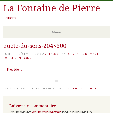
La Fontaine de Pierre
Editions
Menu
quete-du-sens-204×300
Aller
au
PUBLIÉ
18 DÉCEMBRE 2016
À
204 × 300
DANS
OUVRAGES DE MARIE-
contenu
LOUISE VON FRANZ
principal
← Précédent
Les rétroliens sont fermés, mais vous pouvez
poster un commentaire
Laisser un commentaire
Vous devez
vous connecter
pour publier un