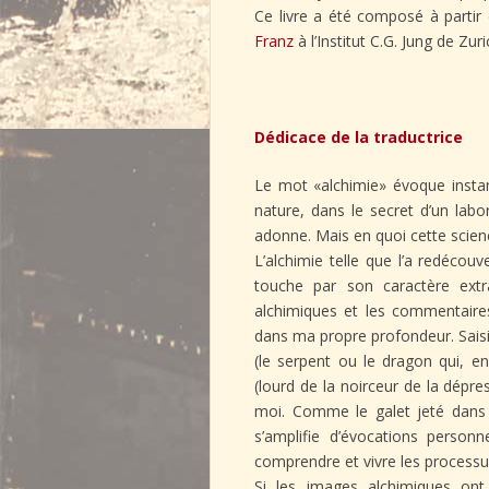
Ce livre a été composé à partir
Franz
à l’Institut C.G. Jung de Zur
Dédicace de la traductrice
Le mot «alchimie» évoque insta
nature, dans le secret d’un labor
adonne. Mais en quoi cette scienc
L’alchimie telle que l’a redéco
touche par son caractère extra
alchimiques et les commentaire
dans ma propre profondeur. Sais
(le serpent ou le dragon qui, e
(lourd de la noirceur de la dépres
moi. Comme le galet jeté dans 
s’amplifie d’évocations person
comprendre et vivre les processus
Si les images alchimiques ont 