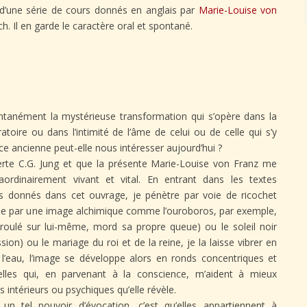
 d’une série de cours donnés en anglais par
Marie-Louise von
ich. Il en garde le caractère oral et spontané.
ntanément la mystérieuse transformation qui s’opère dans la
atoire ou dans l’intimité de l’âme de celui ou de celle qui s’y
e ancienne peut-elle nous intéresser aujourd’hui ?
uverte C.G. Jung et que la présente Marie-Louise von Franz me
ordinairement vivant et vital. En entrant dans les textes
s donnés dans cet ouvrage, je pénètre par voie de ricochet
ie par une image alchimique comme l’ouroboros, par exemple,
nroulé sur lui-même, mord sa propre queue) ou le soleil noir
sion) ou le mariage du roi et de la reine, je la laisse vibrer en
l’eau, l’image se développe alors en ronds concentriques et
nelles qui, en parvenant à la conscience, m’aident à mieux
 intérieurs ou psychiques qu’elle révèle.
un tel pouvoir d’évocation, c’est qu’elles appartiennent à