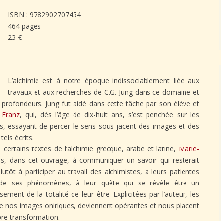
ISBN : 9782902707454
464 pages
23 €
L’alchimie est à notre époque indissociablement liée aux
travaux et aux recherches de C.G. Jung dans ce domaine et
 profondeurs. Jung fut aidé dans cette tâche par son élève et
 Franz
, qui, dès l’âge de dix-huit ans, s’est penchée sur les
es, essayant de percer le sens sous-jacent des images et des
els écrits.
certains textes de l’alchimie grecque, arabe et latine,
Marie-
, dans cet ouvrage, à communiquer un savoir qui resterait
lutôt à participer au travail des alchimistes, à leurs patientes
 de ses phénomènes, à leur quête qui se révèle être un
ment de la totalité de leur être. Explicitées par l’auteur, les
de nos images oniriques, deviennent opérantes et nous placent
re transformation.