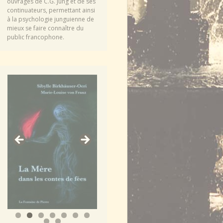
ouvrages de C.G. Jung et de ses
continuateurs, permettant ainsi
à la psychologie junguienne de
mieux se faire connaître du
public francophone.