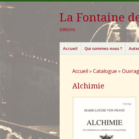
La Fontaine de
Editions
Menu
Aller
Accueil
Qui sommes-nous ?
Aute
au
contenu
principal
Accueil
»
Catalogue
»
Ouvrag
Alchimie