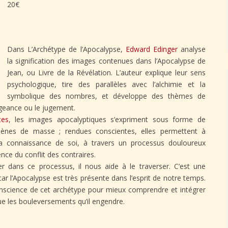
20€
Dans L’Archétype de l’Apocalypse,
Edward Edinger
analyse
la signification des images contenues dans l’Apocalypse de
Jean, ou Livre de la Révélation. L’auteur explique leur sens
psychologique, tire des parallèles avec l’alchimie et la
symbolique des nombres, et développe des thèmes de
geance ou le jugement.
tes
, les images apocalyptiques s’expriment sous forme de
ènes de masse ; rendues conscientes, elles permettent à
sa connaissance de soi, à travers un processus douloureux
ence du conflit des contraires.
r dans ce processus, il nous aide à le traverser. C’est une
car l’Apocalypse est très présente dans l’esprit de notre temps.
conscience de cet archétype pour mieux comprendre et intégrer
ue les bouleversements qu’il engendre.