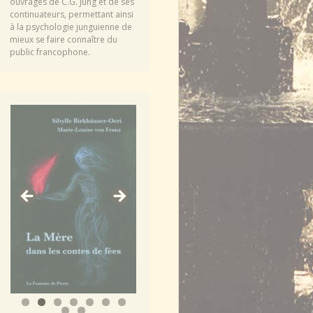
ouvrages de C.G. Jung et de ses
continuateurs, permettant ainsi
à la psychologie junguienne de
mieux se faire connaître du
public francophone.