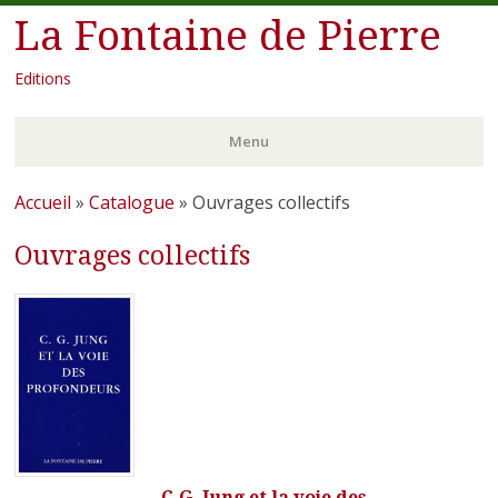
La Fontaine de Pierre
Editions
Menu
Aller
Accueil
»
Catalogue
»
Ouvrages collectifs
au
Ouvrages collectifs
contenu
principal
C.G. Jung et la voie des