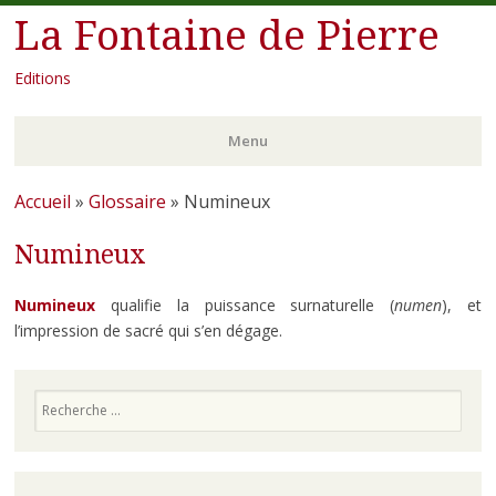
La Fontaine de Pierre
Editions
Menu
Aller
Accueil
»
Glossaire
»
Numineux
au
Numineux
contenu
principal
Numineux
qualifie la puissance surnaturelle (
numen
), et
l’impression de sacré qui s’en dégage.
Recherche