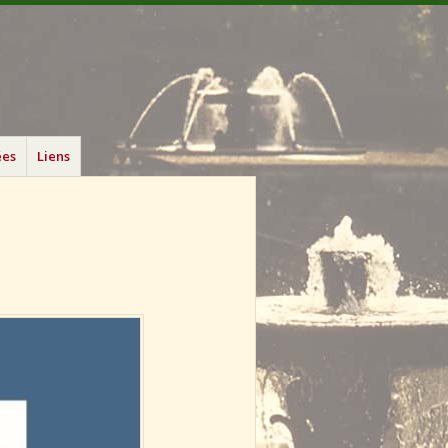
ées
Liens