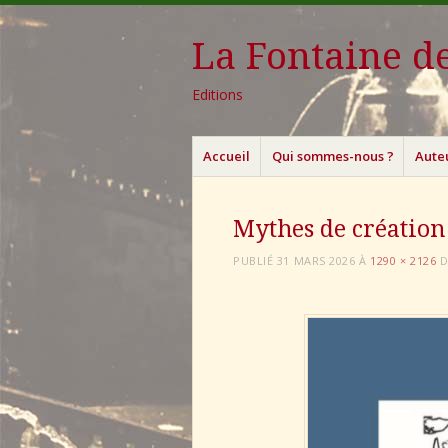
La Fontaine de
Editions
Menu
Aller
Accueil
Qui sommes-nous ?
Aute
au
contenu
principal
Mythes de création
PUBLIÉ
31 MARS 2026
À
1290 × 2126
D