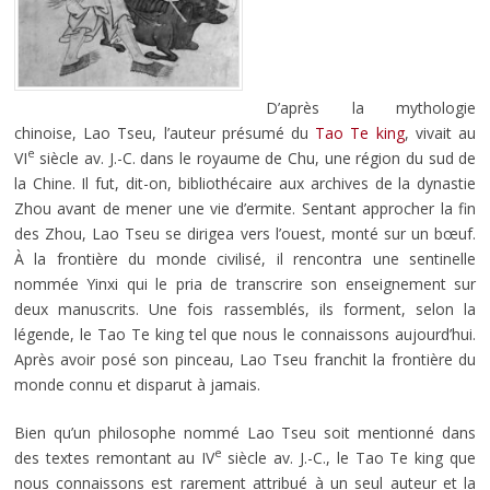
D’après la mythologie
chinoise, Lao Tseu, l’auteur présumé du
Tao Te king
, vivait au
e
VI
siècle av. J.-C. dans le royaume de Chu, une région du sud de
la Chine. Il fut, dit-on, bibliothécaire aux archives de la dynastie
Zhou avant de mener une vie d’ermite. Sentant approcher la fin
des Zhou, Lao Tseu se dirigea vers l’ouest, monté sur un bœuf.
À la frontière du monde civilisé, il rencontra une sentinelle
nommée Yinxi qui le pria de transcrire son enseignement sur
deux manuscrits. Une fois rassemblés, ils forment, selon la
légende, le Tao Te king tel que nous le connaissons aujourd’hui.
Après avoir posé son pinceau, Lao Tseu franchit la frontière du
monde connu et disparut à jamais.
Bien qu’un philosophe nommé Lao Tseu soit mentionné dans
e
des textes remontant au IV
siècle av. J.-C., le Tao Te king que
nous connaissons est rarement attribué à un seul auteur et la