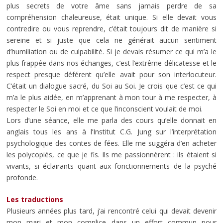
plus secrets de votre âme sans jamais perdre de sa
compréhension chaleureuse, était unique. Si elle devait vous
contredire ou vous reprendre, c’était toujours dit de manière si
sereine et si juste que cela ne générait aucun sentiment
d’humiliation ou de culpabilité. Si je devais résumer ce qui m’a le
plus frappée dans nos échanges, c’est l’extrême délicatesse et le
respect presque déférent qu’elle avait pour son interlocuteur.
C’était un dialogue sacré, du Soi au Soi. Je crois que c’est ce qui
m’a le plus aidée, en m’apprenant à mon tour à me respecter, à
respecter le Soi en moi et ce que l’inconscient voulait de moi.
Lors d’une séance, elle me parla des cours qu’elle donnait en
anglais tous les ans à l’Institut C.G. Jung sur l’interprétation
psychologique des contes de fées. Elle me suggéra d’en acheter
les polycopiés, ce que je fis. Ils me passionnèrent : ils étaient si
vivants, si éclairants quant aux fonctionnements de la psyché
profonde.
Les traductions
Plusieurs années plus tard, j’ai rencontré celui qui devait devenir
mon mari et mon complice dans un effort commun pour