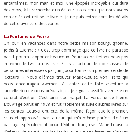
entamâmes, mon mari et moi, une épopée incroyable qui dura
des mois, à la recherche d’un éditeur. Tous ceux que nous avons
contactés ont refusé le livre et je ne puis entrer dans les détails
de cette aventure décevante.
La Fontaine de Pierre
Un jour, en vacances dans notre petite maison bourguignonne,
je dis à Etienne : « C’est trop dommage que ce livre ne paraisse
pas. Il pourrait apporter beaucoup. Pourquoi ne ferions-nous pas
imprimer le livre à nos frais ? Il y a autour de nous assez de
personnes intéressées par Jung pour former un premier cercle de
lecteurs. » Nous allâmes trouver Marie-Louise von Franz qui
nous encouragea vivement à tenter cette folle aventure à
laquelle rien ne nous préparait, et je signai aussitôt avec elle un
contrat d’édition. C’est ainsi que naquit La Fontaine de Pierre.
L’ouvrage parut en 1978 et fut rapidement suivi d’autres livres sur
les contes. Ceux-ci ont été, de la même façon que le premier,
relus et approuvés par l’auteur qui m’a même parfois dicté un
passage spécialement pour l’édition française. Marie-Louise a
d’ailleurs demandé que les traductions de ces livres en d’autres