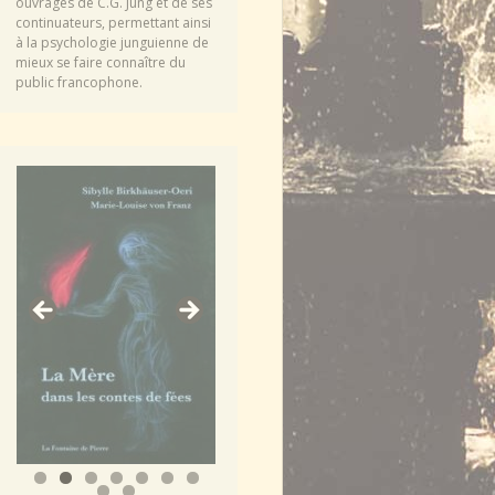
ouvrages de C.G. Jung et de ses
continuateurs, permettant ainsi
à la psychologie junguienne de
mieux se faire connaître du
public francophone.