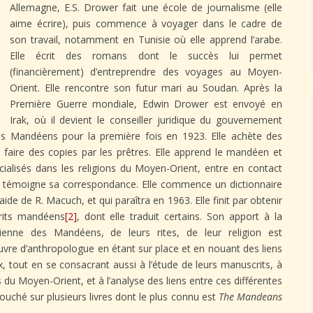
Allemagne, E.S. Drower fait une école de journalisme (elle
aime écrire), puis commence à voyager dans le cadre de
son travail, notamment en Tunisie où elle apprend l’arabe.
Elle écrit des romans dont le succès lui permet
(financièrement) d’entreprendre des voyages au Moyen-
Orient. Elle rencontre son futur mari au Soudan. Après la
Première Guerre mondiale, Edwin Drower est envoyé en
Irak, où il devient le conseiller juridique du gouvernement
les Mandéens pour la première fois en 1923. Elle achète des
faire des copies par les prêtres. Elle apprend le mandéen et
pécialisés dans les religions du Moyen-Orient, entre en contact
témoigne sa correspondance. Elle commence un dictionnaire
de de R. Macuch, et qui paraîtra en 1963. Elle finit par obtenir
rits mandéens
[2]
, dont elle traduit certains. Son apport à la
ienne des Mandéens, de leurs rites, de leur religion est
œuvre d’anthropologue en étant sur place et en nouant des liens
x, tout en se consacrant aussi à l’étude de leurs manuscrits, à
 du Moyen-Orient, et à l’analyse des liens entre ces différentes
ouché sur plusieurs livres dont le plus connu est
The Mandeans