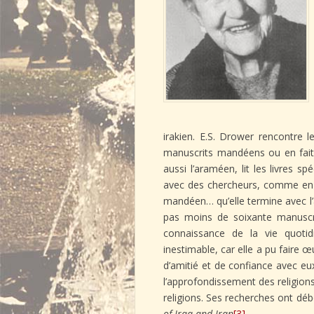
irakien. E.S. Drower rencontre 
manuscrits mandéens ou en fait 
aussi l’araméen, lit les livres s
avec des chercheurs, comme en 
mandéen… qu’elle termine avec l’ai
pas moins de soixante manusc
connaissance de la vie quotid
inestimable, car elle a pu faire 
d’amitié et de confiance avec eu
l’approfondissement des religions
religions. Ses recherches ont déb
of Iraq and Iran
[3]
.